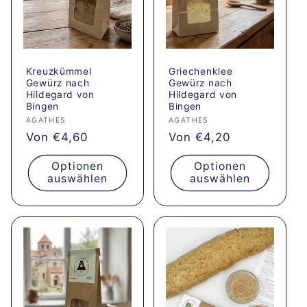
Kreuzkümmel
Griechenklee
Gewürz nach
Gewürz nach
Hildegard von
Hildegard von
Bingen
Bingen
Anbieter:
AGATHES
Anbieter:
AGATHES
Normaler
Von €4,60
Normaler
Von €4,20
Preis
Preis
Optionen
Optionen
auswählen
auswählen