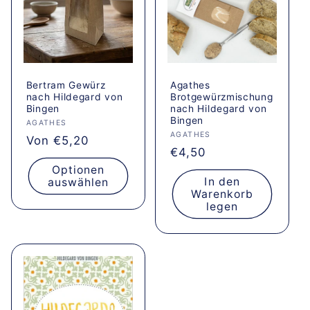
Bertram Gewürz
Agathes
nach Hildegard von
Brotgewürzmischung
Bingen
nach Hildegard von
Bingen
Anbieter:
AGATHES
Anbieter:
AGATHES
Normaler
Von €5,20
Normaler
€4,50
Preis
Preis
Optionen
In den
auswählen
Warenkorb
legen