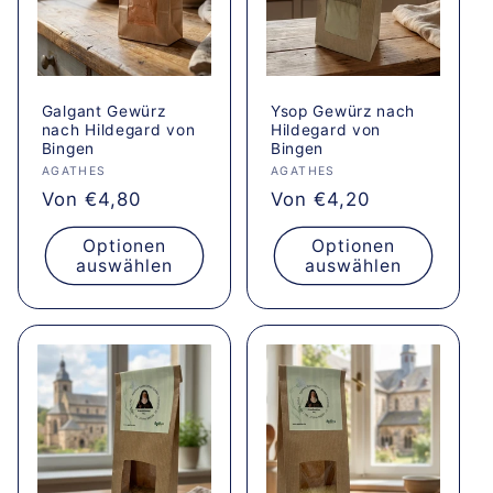
Galgant Gewürz
Ysop Gewürz nach
nach Hildegard von
Hildegard von
Bingen
Bingen
Anbieter:
AGATHES
Anbieter:
AGATHES
Normaler
Von €4,80
Normaler
Von €4,20
Preis
Preis
Optionen
Optionen
auswählen
auswählen