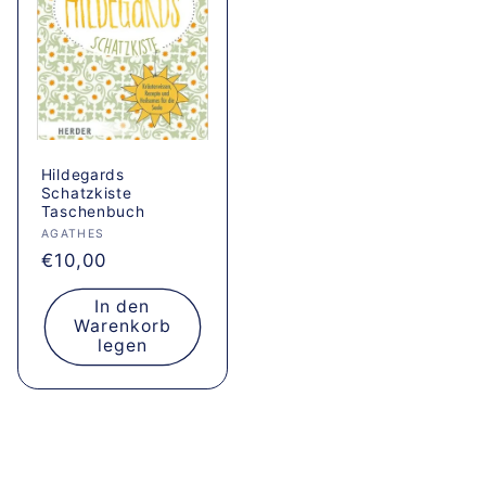
Hildegards
Schatzkiste
Taschenbuch
Anbieter:
AGATHES
Normaler
€10,00
Preis
In den
Warenkorb
legen