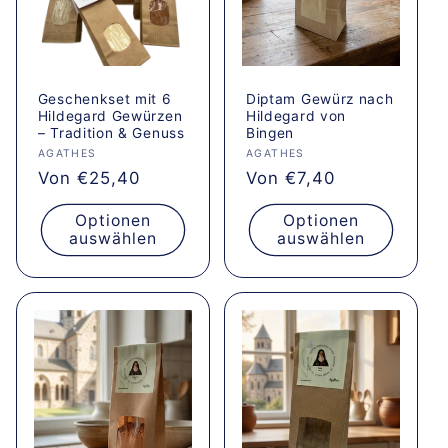
Geschenkset mit 6
Diptam Gewürz nach
Hildegard Gewürzen
Hildegard von
– Tradition & Genuss
Bingen
Anbieter:
AGATHES
Anbieter:
AGATHES
Normaler
Von €25,40
Normaler
Von €7,40
Preis
Preis
Optionen
Optionen
auswählen
auswählen