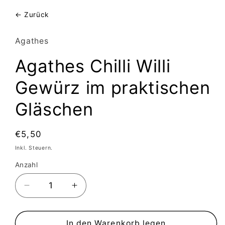
← Zurück
Agathes
Agathes Chilli Willi
Gewürz im praktischen
Gläschen
Normaler
€5,50
Preis
Inkl. Steuern.
Anzahl
Anzahl
Verringere
Erhöhe
die
die
Menge
Menge
für
für
In den Warenkorb legen