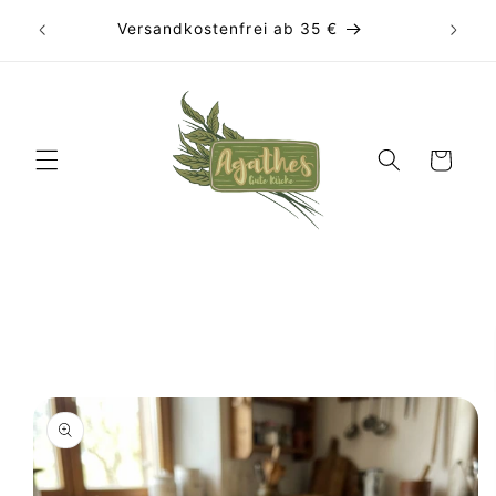
Direkt
zum
Versandkostenfrei ab 35 €
Inhalt
Warenkorb
duktinformationen
ingen