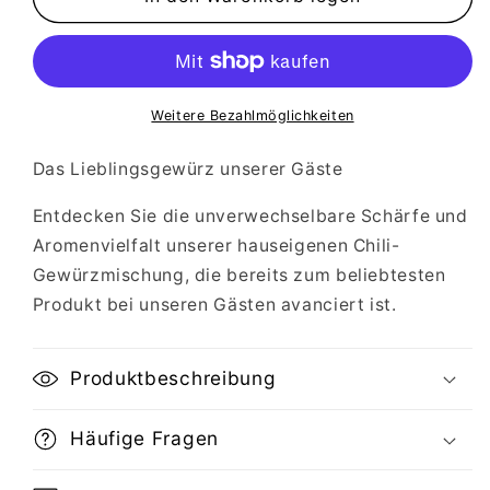
Agathes
Agathes
Chilli
Chilli
Willi
Willi
Gewürz
Gewürz
im
im
Weitere Bezahlmöglichkeiten
praktischen
praktischen
Gläschen
Gläschen
Das Lieblingsgewürz unserer Gäste
Entdecken Sie die unverwechselbare Schärfe und
Aromenvielfalt unserer hauseigenen Chili-
Gewürzmischung, die bereits zum beliebtesten
Produkt bei unseren Gästen avanciert ist.
Produktbeschreibung
Häufige Fragen