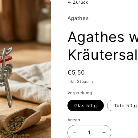
← Zurück
Agathes
Agathes w
Kräutersa
Normaler
€5,50
Preis
Inkl. Steuern.
Verpackung
Glas 50 g
Tüte 50 g
Anzahl
Anzahl
Verringere
Erhöhe