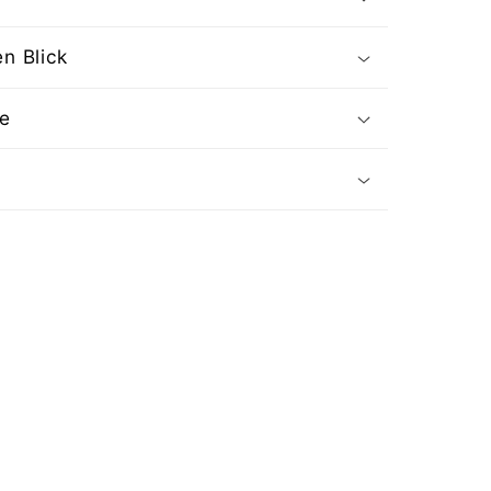
en Blick
te