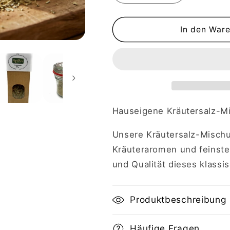
die
die
Menge
Menge
für
für
In den War
Agathes
Agathes
würziges
würziges
Kräutersalz
Kräutersalz
-
-
Im
Im
Gläschen
Gläschen
Hauseigene Kräutersalz-M
Unsere Kräutersalz-Mischu
Kräuteraromen und feinstem
und Qualität dieses klassi
Produktbeschreibung
Häufige Fragen