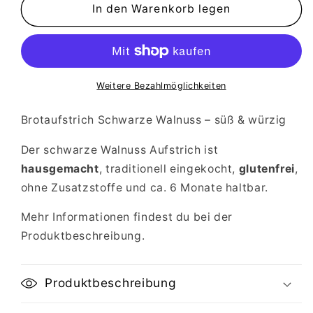
für
für
In den Warenkorb legen
Agathes
Agathes
schwarze
schwarze
Walnüsse
Walnüsse
Brotaufstrich
Brotaufstrich
Weitere Bezahlmöglichkeiten
Brotaufstrich Schwarze Walnuss – süß & würzig
Der schwarze Walnuss Aufstrich ist
hausgemacht
, traditionell eingekocht,
glutenfrei
,
ohne Zusatzstoffe und ca. 6 Monate haltbar.
Mehr Informationen findest du bei der
Produktbeschreibung.
Produktbeschreibung