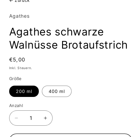
← Zurück
Agathes
Agathes schwarze
Walnüsse Brotaufstrich
Normaler
€5,00
Preis
Inkl. Steuern.
Größe
200 ml
400 ml
Anzahl
Anzahl
Verringere
Erhöhe
die
die
Menge
Menge