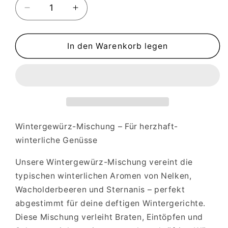
Verringere
Erhöhe
die
die
Menge
Menge
für
für
In den Warenkorb legen
Agathes
Agathes
Wintergewürz
Wintergewürz
für
für
wärmende,
wärmende,
Wohlfühlgerichte
Wohlfühlgerichte
-
-
im
im
Wintergewürz-Mischung – Für herzhaft-
Gläschen
Gläschen
winterliche Genüsse
Unsere Wintergewürz-Mischung vereint die
typischen winterlichen Aromen von Nelken,
Wacholderbeeren und Sternanis – perfekt
abgestimmt für deine deftigen Wintergerichte.
Diese Mischung verleiht Braten, Eintöpfen und