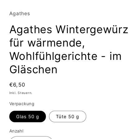
Agathes
Agathes Wintergewürz
für wärmende,
Wohlfühlgerichte - im
Gläschen
Normaler
€6,50
Preis
Inkl. Steuern.
Verpackung
Glas 50 g
Tüte 50 g
Anzahl
Anzahl